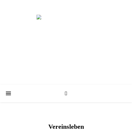
Schwimmabteilung der KT
Vereinsleben