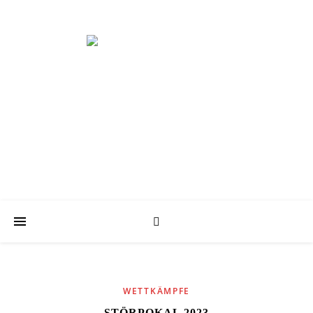
Schwimmabteilung der KT
WETTKÄMPFE
STÖRPOKAL 2023