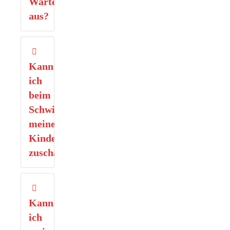
Wartezeiten
aus?
Kann
ich
beim
Schwimmkurs
meines
Kindes
zuschauen?
Kann
ich