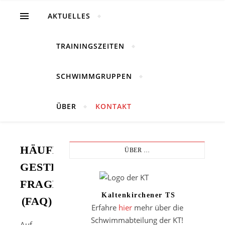
AKTUELLES
TRAININGSZEITEN
SCHWIMMGRUPPEN
Schwimmabteilung der KT
ÜBER
KONTAKT
HÄUFIG
ÜBER …
GESTELLTE
FRAGEN
Kaltenkirchener TS
(FAQ)
Erfahre
hier
mehr über die
Schwimmabteilung der KT!
Auf