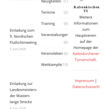
Neuigkeiten
(1)
Kaltenkirchener
TS
Termine
(2)
Weitere
Informationen
Training
(4)
zum
Einladung zum
Veranstaltungen
Hauptverein
9. Nordischen
auf der
(6)
Flutlichtmeeting
Homepage der
5. Juni 2026
Vereinsleben
(6)
Kaltenkirchener
Turnerschaft
.
Wettkämpfe
(10)
Impressum
|
Einladung zur
Datenschutzerklärun
Landesmeisterschaft
der Masters
lange Strecke
4. Juni 2026