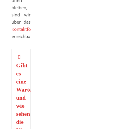
offen
bleiben,
sind wir
über das
Kontaktformular
erreichbar.
Gibt
es
eine
Warteliste
und
wie
sehen
die