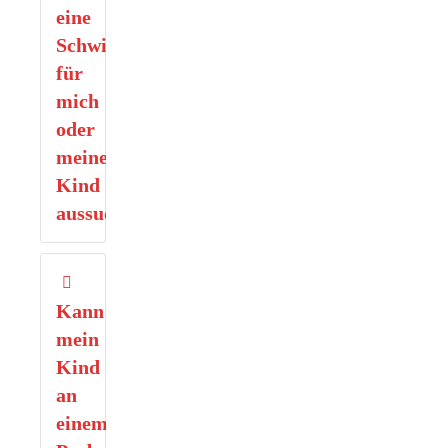
eine
Schwimmgruppe
für
mich
oder
meine
Kind
aussuchen?
Kann
mein
Kind
an
einem