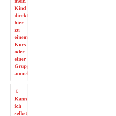
mein
Kind
direkt
hier
zu
einem
Kurs
oder
einer
Gruppe
anmelden?
Kann
ich
selbst